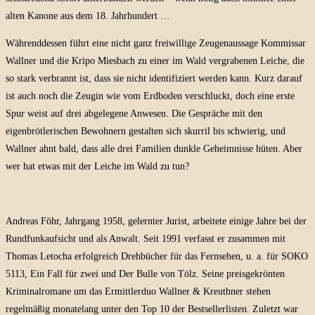
alten Kanone aus dem 18. Jahrhundert …
Währenddessen führt eine nicht ganz freiwillige Zeugenaussage Kommissar
Wallner und die Kripo Miesbach zu einer im Wald vergrabenen Leiche, die
so stark verbrannt ist, dass sie nicht identifiziert werden kann. Kurz darauf
ist auch noch die Zeugin wie vom Erdboden verschluckt, doch eine erste
Spur weist auf drei abgelegene Anwesen. Die Gespräche mit den
eigenbrötlerischen Bewohnern gestalten sich skurril bis schwierig, und
Wallner ahnt bald, dass alle drei Familien dunkle Geheimnisse hüten. Aber
wer hat etwas mit der Leiche im Wald zu tun?
Andreas Föhr, Jahrgang 1958, gelernter Jurist, arbeitete einige Jahre bei der
Rundfunkaufsicht und als Anwalt. Seit 1991 verfasst er zusammen mit
Thomas Letocha erfolgreich Drehbücher für das Fernsehen, u. a. für SOKO
5113, Ein Fall für zwei und Der Bulle von Tölz. Seine preisgekrönten
Kriminalromane um das Ermittlerduo Wallner & Kreuthner stehen
regelmäßig monatelang unter den Top 10 der Bestsellerlisten. Zuletzt war