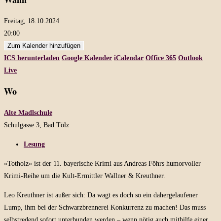
Freitag, 18.10.2024
20:00
Zum Kalender hinzufügen
ICS herunterladen
Google Kalender
iCalendar
Office 365
Outlook
Live
Wo
Alte Madlschule
Schulgasse 3, Bad Tölz
Lesung
»Totholz« ist der 11. bayerische Krimi aus Andreas Föhrs humorvoller
Krimi-Reihe um die Kult-Ermittler Wallner & Kreuthner.
Leo Kreuthner ist außer sich: Da wagt es doch so ein dahergelaufener
Lump, ihm bei der Schwarzbrennerei Konkurrenz zu machen! Das muss
selbstredend sofort unterbunden werden – wenn nötig auch mithilfe einer