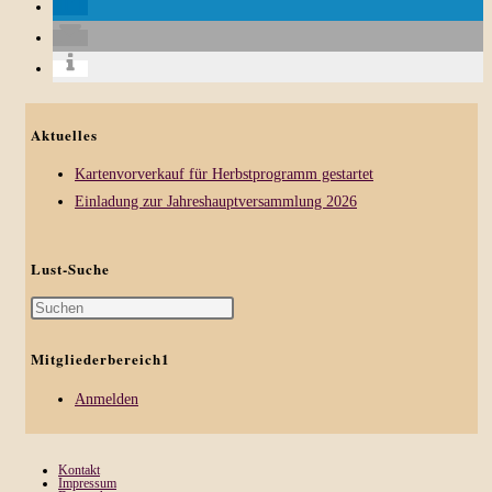
Aktuelles
Kartenvorverkauf für Herbstprogramm gestartet
Einladung zur Jahreshauptversammlung 2026
Lust-Suche
Press
Escape
Mitgliederbereich1
to
close
Anmelden
the
search
Kontakt
panel.
Impressum