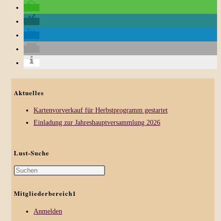
Aktuelles
Kartenvorverkauf für Herbstprogramm gestartet
Einladung zur Jahreshauptversammlung 2026
Lust-Suche
Press
Escape
Mitgliederbereich1
to
close
Anmelden
the