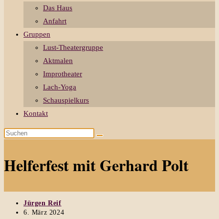
Das Haus
Anfahrt
Gruppen
Lust-Theatergruppe
Aktmalen
Improtheater
Lach-Yoga
Schauspielkurs
Kontakt
Diese
Website
durchsuchen
Helferfest mit Gerhard Polt
Beitrags-
Jürgen Reif
Autor:
Beitrag
6. März 2024