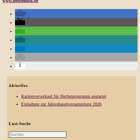
www.housemusi.de
Aktuelles
Kartenvorverkauf für Herbstprogramm gestartet
Einladung zur Jahreshauptversammlung 2026
Lust-Suche
Press