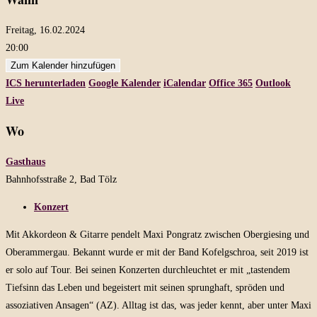
Freitag, 16.02.2024
20:00
Zum Kalender hinzufügen
ICS herunterladen
Google Kalender
iCalendar
Office 365
Outlook
Live
Wo
Gasthaus
Bahnhofsstraße 2, Bad Tölz
Konzert
Mit Akkordeon & Gitarre pendelt Maxi Pongratz zwischen Obergiesing und
Oberammergau. Bekannt wurde er mit der Band Kofelgschroa, seit 2019 ist
er solo auf Tour. Bei seinen Konzerten durchleuchtet er mit „tastendem
Tiefsinn das Leben und begeistert mit seinen sprunghaft, spröden und
assoziativen Ansagen“ (AZ). Alltag ist das, was jeder kennt, aber unter Maxi