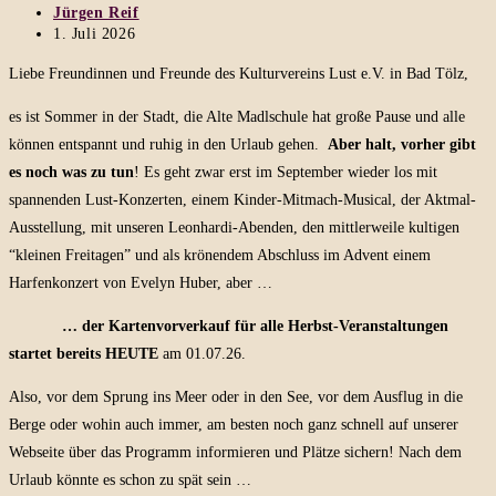
Beitrags-
Jürgen Reif
Autor:
Beitrag
1. Juli 2026
veröffentlicht:
Liebe Freundinnen und Freunde des Kulturvereins Lust e.V. in Bad Tölz,
es ist Sommer in der Stadt, die Alte Madlschule hat große Pause und alle
können entspannt und ruhig in den Urlaub gehen.
Aber halt, vorher gibt
es noch was zu tun
! Es geht zwar erst im September wieder los mit
spannenden Lust-Konzerten, einem Kinder-Mitmach-Musical, der Aktmal-
Ausstellung, mit unseren Leonhardi-Abenden, den mittlerweile kultigen
“kleinen Freitagen” und als krönendem Abschluss im Advent einem
Harfenkonzert von Evelyn Huber, aber …
… der Kartenvorverkauf für alle Herbst-Veranstaltungen
startet bereits HEUTE
am 01.07.26.
Also, vor dem Sprung ins Meer oder in den See, vor dem Ausflug in die
Berge oder wohin auch immer, am besten noch ganz schnell auf unserer
Webseite über das Programm informieren und Plätze sichern! Nach dem
Urlaub könnte es schon zu spät sein …